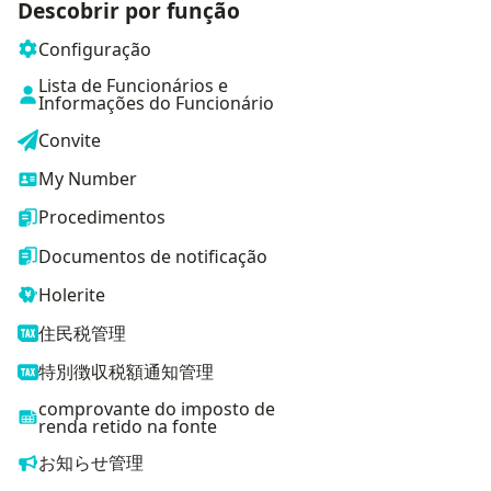
Descobrir por função
Configuração
Lista de Funcionários e
Informações do Funcionário
Convite
My Number
Procedimentos
Documentos de notificação
Holerite
住民税管理
特別徴収税額通知管理
comprovante do imposto de
renda retido na fonte
お知らせ管理