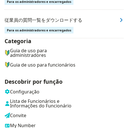
Para os administradores e encarregados
従業員の質問一覧をダウンロードする
Para os administradores e encarregados
Categoria
ナビゲーションメニュー
Guia de uso para
administradores
Guia de uso para funcionários
Descobrir por função
Configuração
Lista de Funcionários e
Informações do Funcionário
Convite
My Number