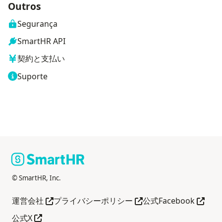
Outros
Segurança
SmartHR API
契約と支払い
Suporte
© SmartHR, Inc.
Abra em outra guia
Abra em outra guia
Abra e
運営会社
プライバシーポリシー
公式Facebook
Abra em outra guia
公式X