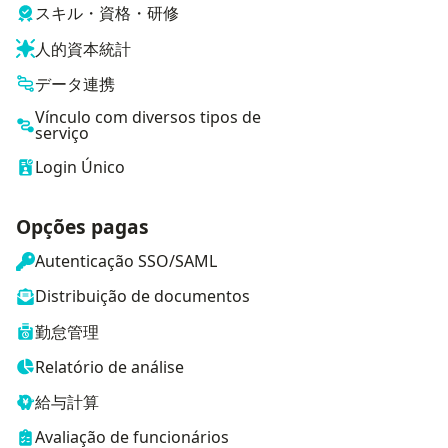
スキル・資格・研修
人的資本統計
データ連携
Vínculo com diversos tipos de
serviço
Login Único
Opções pagas
Autenticação SSO/SAML
Distribuição de documentos
勤怠管理
Relatório de análise
給与計算
Avaliação de funcionários