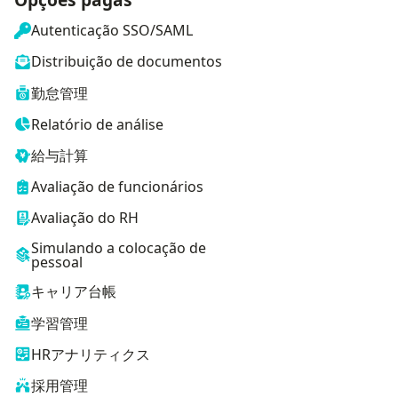
Autenticação SSO/SAML
Distribuição de documentos
勤怠管理
Relatório de análise
給与計算
Avaliação de funcionários
Avaliação do RH
Simulando a colocação de
pessoal
キャリア台帳
学習管理
HRアナリティクス
採用管理