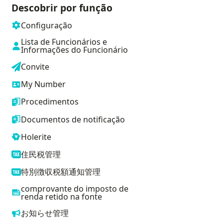
Descobrir por função
Configuração
Lista de Funcionários e
Informações do Funcionário
Convite
My Number
Procedimentos
Documentos de notificação
Holerite
住民税管理
特別徴収税額通知管理
comprovante do imposto de
renda retido na fonte
お知らせ管理