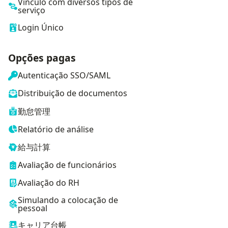
Vínculo com diversos tipos de
serviço
Login Único
Opções pagas
Autenticação SSO/SAML
Distribuição de documentos
勤怠管理
Relatório de análise
給与計算
Avaliação de funcionários
Avaliação do RH
Simulando a colocação de
pessoal
キャリア台帳