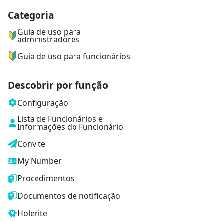
Categoria
ナビゲーションメニュー
Guia de uso para
administradores
Guia de uso para funcionários
Descobrir por função
Configuração
Lista de Funcionários e
Informações do Funcionário
Convite
My Number
Procedimentos
Documentos de notificação
Holerite