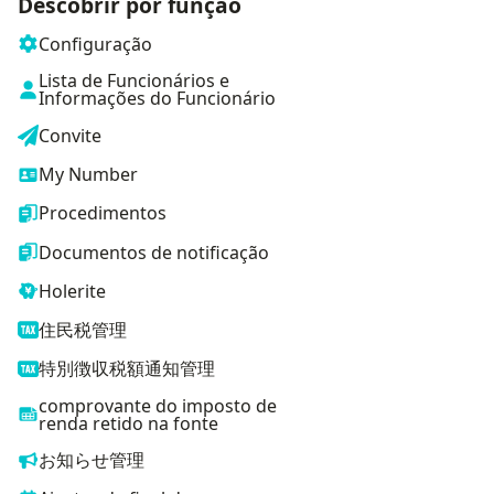
Descobrir por função
Configuração
Lista de Funcionários e
Informações do Funcionário
Convite
My Number
Procedimentos
Documentos de notificação
Holerite
住民税管理
特別徴収税額通知管理
comprovante do imposto de
renda retido na fonte
お知らせ管理