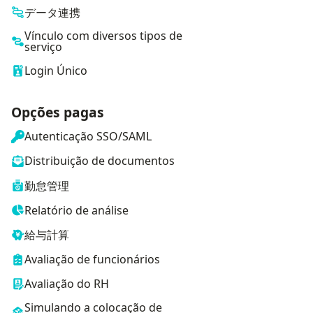
データ連携
Vínculo com diversos tipos de
serviço
Login Único
Opções pagas
Autenticação SSO/SAML
Distribuição de documentos
勤怠管理
Relatório de análise
給与計算
Avaliação de funcionários
Avaliação do RH
Simulando a colocação de