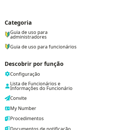
Categoria
ナビゲーションメニュー
Guia de uso para
administradores
Guia de uso para funcionários
Descobrir por função
Configuração
Lista de Funcionários e
Informações do Funcionário
Convite
My Number
Procedimentos
Documentos de notificação