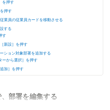
］を押す
］を押す
る従業員の従業員カードを移動させる
設する
押す
、［新設］を押す
ーション対象部署を追加する
スターから選択］を押す
［追加］を押す
で、部署を編集する