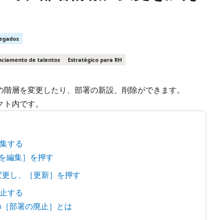
regados
ciamento de talentos
Estratégico para RH
の階層を変更したり、部署の新設、削除ができます。

クト内です。
集する
署を編集］を押す
を変更し、［更新］を押す
止する
の［部署の廃止］とは