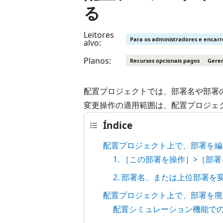
る
Leitores
Para os administradores e encar
alvo:
Planos:
Recursos opcionais pagos
Geren
配置プロジェクトでは、部署名や部署
変更操作の適用範囲は、配置プロジェ
Índice
配置プロジェクト上で、部署を編
1. ［この部署を操作］>［部
2. 部署名、または上位部署
配置プロジェクト上で、部署を廃
配置シミュレーション機能で