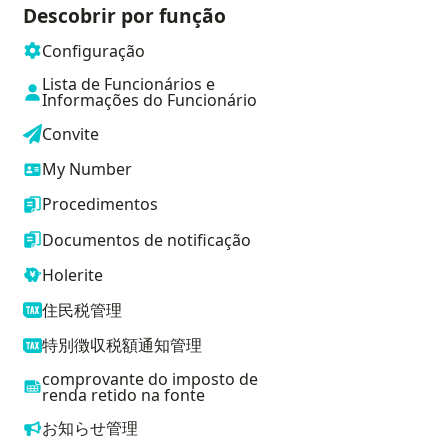
Descobrir por função
Configuração
Lista de Funcionários e
Informações do Funcionário
Convite
My Number
Procedimentos
Documentos de notificação
Holerite
住民税管理
特別徴収税額通知管理
comprovante do imposto de
renda retido na fonte
お知らせ管理