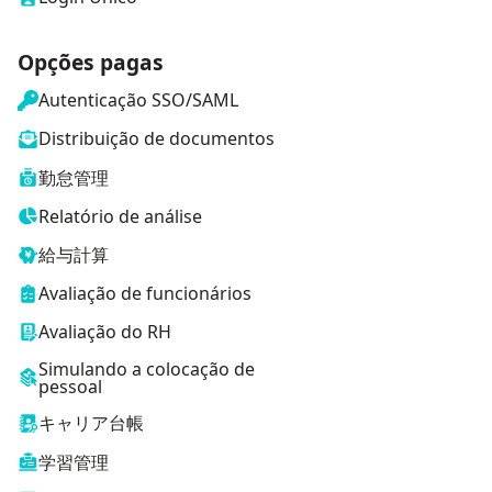
Opções pagas
Autenticação SSO/SAML
Distribuição de documentos
勤怠管理
Relatório de análise
給与計算
Avaliação de funcionários
Avaliação do RH
Simulando a colocação de
pessoal
キャリア台帳
学習管理