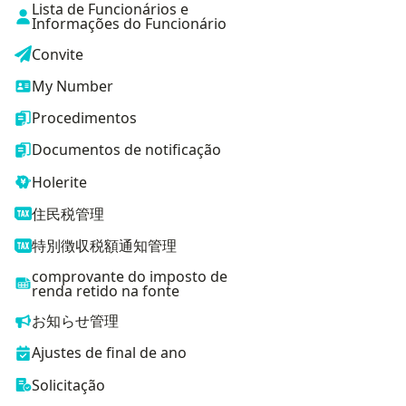
Lista de Funcionários e
Informações do Funcionário
Convite
My Number
Procedimentos
Documentos de notificação
Holerite
住民税管理
特別徴収税額通知管理
comprovante do imposto de
renda retido na fonte
お知らせ管理
Ajustes de final de ano
Solicitação