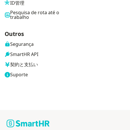
ID管理
Pesquisa de rota até o
trabalho
Outros
Segurança
SmartHR API
契約と支払い
Suporte