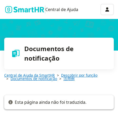
届出書類機能で同日得喪手続きをする
Menu 
Central de Ajuda
Documentos de
notificação
Central de Ajuda da SmartHR
Descobrir por função
Documentos de notificação
活用例
Esta página ainda não foi traduzida.