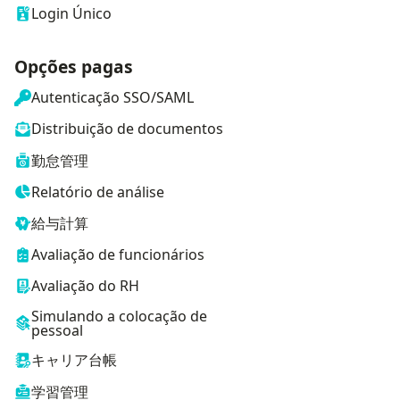
Login Único
Opções pagas
Autenticação SSO/SAML
Distribuição de documentos
勤怠管理
Relatório de análise
給与計算
Avaliação de funcionários
Avaliação do RH
Simulando a colocação de
pessoal
キャリア台帳
学習管理