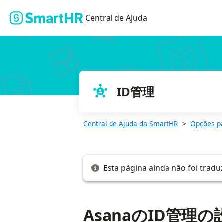
AsanaのID管理の設定方法
Central de Ajuda
ID管理
Central de Ajuda da SmartHR
Opções p
Esta página ainda não foi tradu
AsanaのID管理