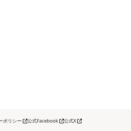
a guia
Abra em outra guia
Abra em outra guia
Abra em outra guia
ーポリシー
公式Facebook
公式X