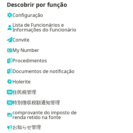
Descobrir por função
Configuração
Lista de Funcionários e
Informações do Funcionário
Convite
My Number
Procedimentos
Documentos de notificação
Holerite
住民税管理
特別徴収税額通知管理
comprovante do imposto de
renda retido na fonte
お知らせ管理