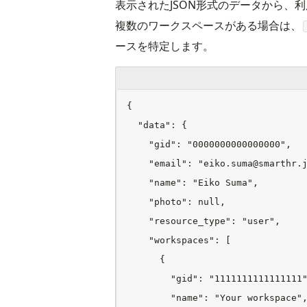
表示されたJSON形式のデータから、
複数のワークスペースがある場合は、
ースを特定します。
{

  "data": {

    "gid": "0000000000000000",

    "email": "eiko.suma@smarthr.j
    "name": "Eiko Suma",

    "photo": null,

    "resource_type": "user",

    "workspaces": [

      {

        "gid": "1111111111111111"
        "name": "Your workspace",