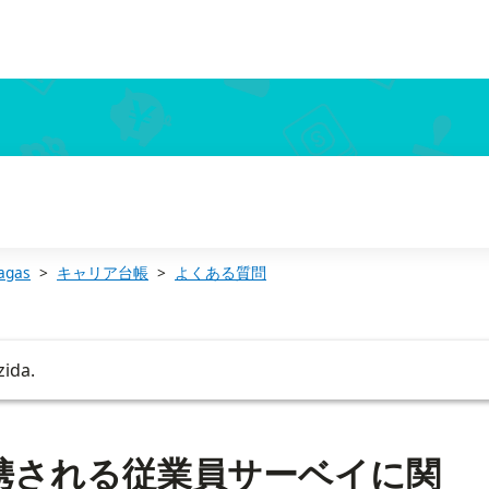
agas
キャリア台帳
よくある質問
zida.
携される従業員サーベイに関