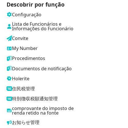
Descobrir por função
Configuração
Lista de Funcionários e
Informações do Funcionário
Convite
My Number
Procedimentos
Documentos de notificação
Holerite
住民税管理
特別徴収税額通知管理
comprovante do imposto de
renda retido na fonte
お知らせ管理