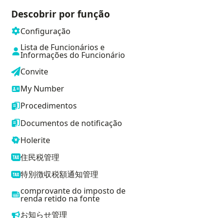
Descobrir por função
Configuração
Lista de Funcionários e
Informações do Funcionário
Convite
My Number
Procedimentos
Documentos de notificação
Holerite
住民税管理
特別徴収税額通知管理
comprovante do imposto de
renda retido na fonte
お知らせ管理