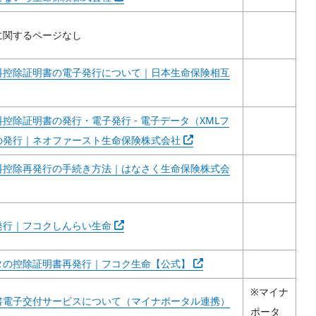
に関するページなし
料控除証明書の電子発行について｜日本生命保険相互
 em outra guia
控除証明書の発行・電子発行 - 電子データ（XMLフ
Abra em outra guia
の発行｜ネオファースト生命保険株式会社
料控除再発行の手続き方法｜はなさく生命保険株式会
m outra guia
Abra em outra guia
発行｜フコクしんらい生命
Abra em outra guia
タの控除証明書再発行｜フコク生命【公式】
※マイナ
書電子交付サービスについて（マイナポータル連携）
ポータ