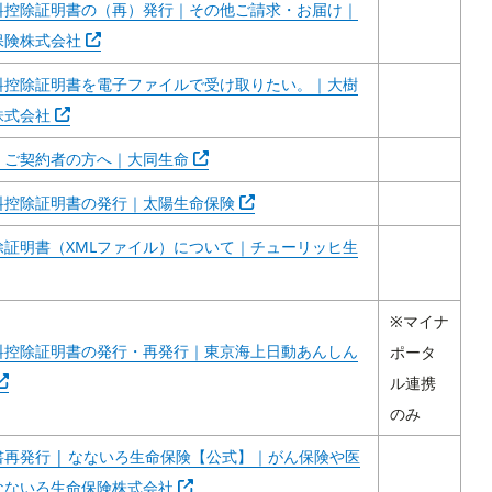
料控除証明書の（再）発行｜その他ご請求・お届け｜
Abra em outra guia
保険株式会社
料控除証明書を電子ファイルで受け取りたい。｜大樹
Abra em outra guia
株式会社
Abra em outra guia
｜ご契約者の方へ｜大同生命
Abra em outra guia
料控除証明書の発行｜太陽生命保険
除証明書（XMLファイル）について｜チューリッヒ生
m outra guia
※マイナ
料控除証明書の発行・再発行｜東京海上日動あんしん
ポータ
Abra em outra guia
ル連携
のみ
再発行 | なないろ生命保険【公式】｜がん保険や医
Abra em outra guia
なないろ生命保険株式会社