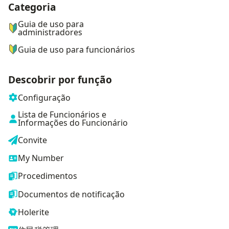
Categoria
ナビゲーションメニュー
Guia de uso para
administradores
Guia de uso para funcionários
Descobrir por função
Configuração
Lista de Funcionários e
Informações do Funcionário
Convite
My Number
Procedimentos
Documentos de notificação
Holerite