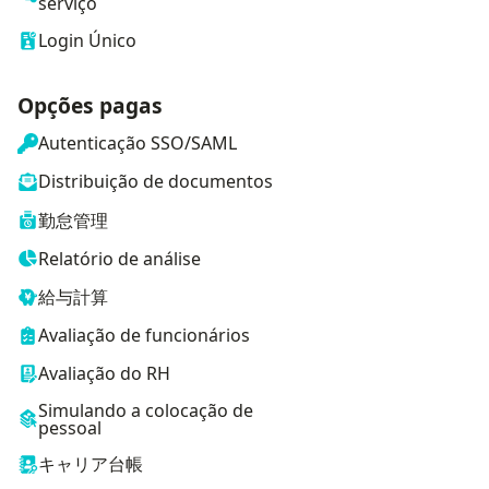
serviço
Login Único
Opções pagas
Autenticação SSO/SAML
Distribuição de documentos
勤怠管理
Relatório de análise
給与計算
Avaliação de funcionários
Avaliação do RH
Simulando a colocação de
pessoal
キャリア台帳