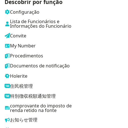
Descobrir por função
Configuração
Lista de Funcionários e
Informações do Funcionário
Convite
My Number
Procedimentos
Documentos de notificação
Holerite
住民税管理
特別徴収税額通知管理
comprovante do imposto de
renda retido na fonte
お知らせ管理