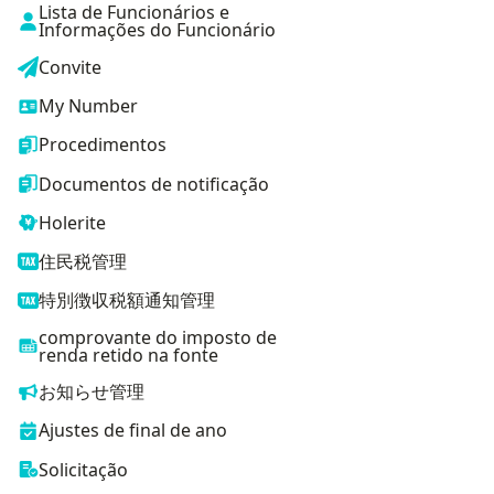
Lista de Funcionários e
Informações do Funcionário
Convite
My Number
Procedimentos
Documentos de notificação
Holerite
住民税管理
特別徴収税額通知管理
comprovante do imposto de
renda retido na fonte
お知らせ管理
Ajustes de final de ano
Solicitação