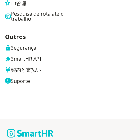
ID管理
Pesquisa de rota até o
trabalho
Outros
Segurança
SmartHR API
契約と支払い
Suporte