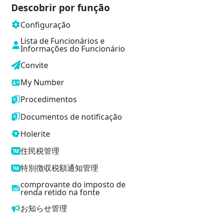
Descobrir por função
Configuração
Lista de Funcionários e
Informações do Funcionário
Convite
My Number
Procedimentos
Documentos de notificação
Holerite
住民税管理
特別徴収税額通知管理
comprovante do imposto de
renda retido na fonte
お知らせ管理