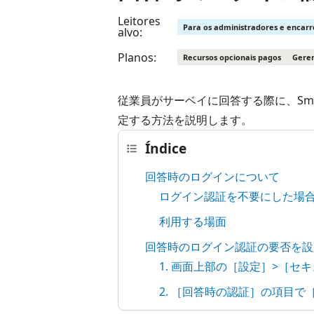
Leitores
Para os administradores e encar
alvo:
Planos:
Recursos opcionais pagos
Geren
従業員がサーベイに回答する際に、Sm
定する方法を説明します。
Índice
回答時のログインについて
ログイン認証を不要にした場
利用する場面
回答時のログイン認証の要否を設
1. 画面上部の［設定］>［セ
2. ［回答時の認証］の項目