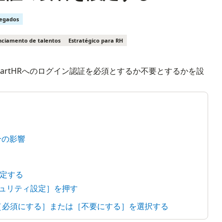
regados
ciamento de talentos
Estratégico para RH
artHRへのログイン認証を必須とするか不要とするかを設
合の影響
定する
キュリティ設定］を押す
で［必須にする］または［不要にする］を選択する