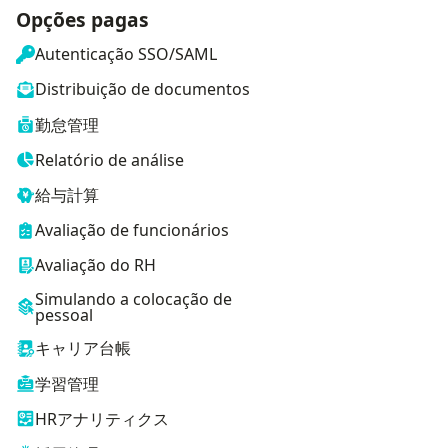
Opções pagas
Autenticação SSO/SAML
Distribuição de documentos
勤怠管理
Relatório de análise
給与計算
Avaliação de funcionários
Avaliação do RH
Simulando a colocação de
pessoal
キャリア台帳
学習管理
HRアナリティクス