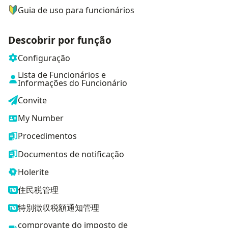
Guia de uso para funcionários
Descobrir por função
Configuração
Lista de Funcionários e
Informações do Funcionário
Convite
My Number
Procedimentos
Documentos de notificação
Holerite
住民税管理
特別徴収税額通知管理
comprovante do imposto de