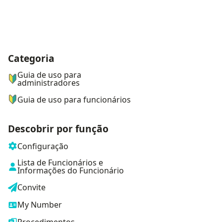
Categoria
ナビゲーションメニュー
Guia de uso para
administradores
Guia de uso para funcionários
Descobrir por função
Configuração
Lista de Funcionários e
Informações do Funcionário
Convite
My Number