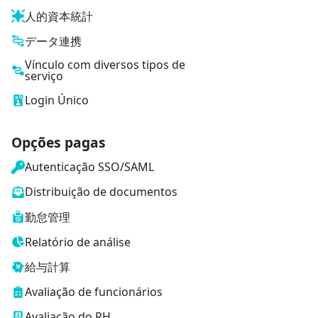
人的資本統計
データ連携
Vínculo com diversos tipos de
serviço
Login Único
Opções pagas
Autenticação SSO/SAML
Distribuição de documentos
勤怠管理
Relatório de análise
給与計算
Avaliação de funcionários
Avaliação do RH