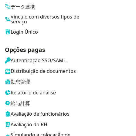
データ連携
Vínculo com diversos tipos de
serviço
Login Único
Opções pagas
Autenticação SSO/SAML
Distribuição de documentos
勤怠管理
Relatório de análise
給与計算
Avaliação de funcionários
Avaliação do RH
Simulando a colocação de