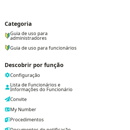
Categoria
ナビゲーションメニュー
Guia de uso para
administradores
Guia de uso para funcionários
Descobrir por função
Configuração
Lista de Funcionários e
Informações do Funcionário
Convite
My Number
Procedimentos
Documentos de notificação