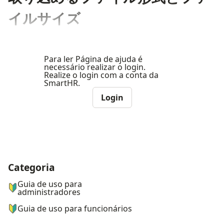
イルサイズ
Para ler Página de ajuda é
necessário realizar o login.
Realize o login com a conta da
SmartHR.
Login
Categoria
ナビゲーションメニュー
Guia de uso para
administradores
Guia de uso para funcionários