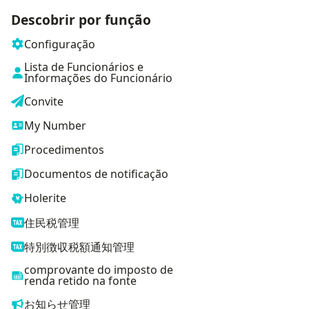
Descobrir por função
Configuração
Lista de Funcionários e
Informações do Funcionário
Convite
My Number
Procedimentos
Documentos de notificação
Holerite
住民税管理
特別徴収税額通知管理
comprovante do imposto de
renda retido na fonte
お知らせ管理