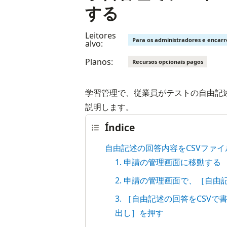
する
Leitores
Para os administradores e encar
alvo:
Planos:
Recursos opcionais pagos
学習管理で、従業員がテストの自由記
説明します。
Índice
自由記述の回答内容をCSVファ
1. 申請の管理画面に移動する
2. 申請の管理画面で、［自
3. ［自由記述の回答をCS
出し］を押す