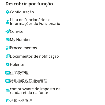
Descobrir por função
Configuração
Lista de Funcionários e
Informações do Funcionário
Convite
My Number
Procedimentos
Documentos de notificação
Holerite
住民税管理
特別徴収税額通知管理
comprovante do imposto de
renda retido na fonte
お知らせ管理