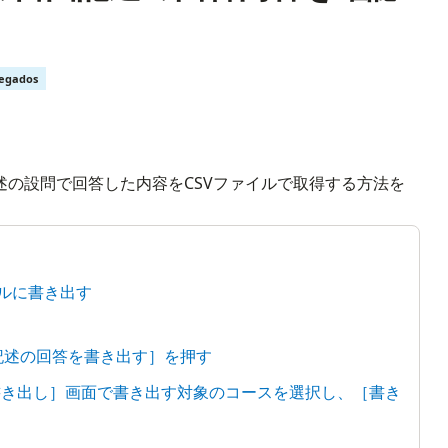
regados
述の設問で回答した内容をCSVファイルで取得する方法を
イルに書き出す
由記述の回答を書き出す］を押す
Vで書き出し］画面で書き出す対象のコースを選択し、［書き