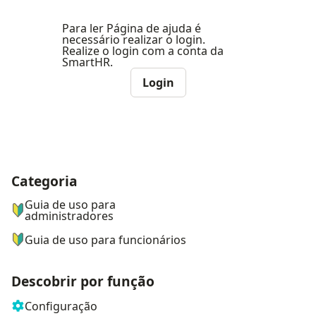
Para ler Página de ajuda é
necessário realizar o login.
Realize o login com a conta da
SmartHR.
Login
Categoria
ナビゲーションメニュー
Guia de uso para
administradores
Guia de uso para funcionários
Descobrir por função
Configuração