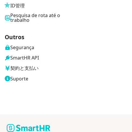
ID管理
Pesquisa de rota até o
trabalho
Outros
Segurança
SmartHR API
契約と支払い
Suporte