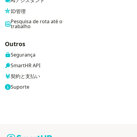
AIアシスタント
ID管理
Pesquisa de rota até o
trabalho
Outros
Segurança
SmartHR API
契約と支払い
Suporte