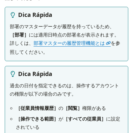
Dica Rápida
部署のマスターデータが履歴を持っているため、
［部署］
には適用日時点の部署名が表示されます。

詳しくは、
部署マスターの履歴管理機能とは
を参
照してください。
Dica Rápida
過去の日付を指定できるのは、操作するアカウント
の権限が以下の場合のみです。
［従業員情報履歴］
の
［閲覧］
権限がある
［操作できる範囲］
が
［すべての従業員］
に設定
されている