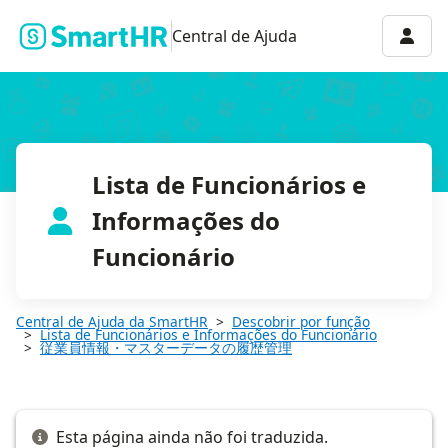
日付を指定して従業員リストを表示する
Menu 
Central de Ajuda
Lista de Funcionários e
Informações do
Funcionário
Central de Ajuda da SmartHR
Descobrir por função
Lista de Funcionários e Informações do Funcionário
従業員情報・マスターデータの履歴管理
Esta página ainda não foi traduzida.