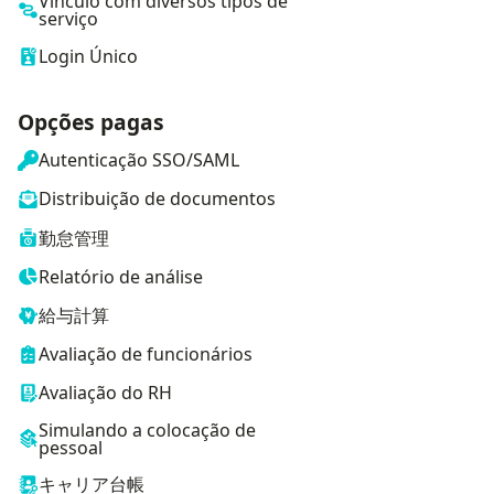
Vínculo com diversos tipos de
serviço
Login Único
Opções pagas
Autenticação SSO/SAML
Distribuição de documentos
勤怠管理
Relatório de análise
給与計算
Avaliação de funcionários
Avaliação do RH
Simulando a colocação de
pessoal
キャリア台帳