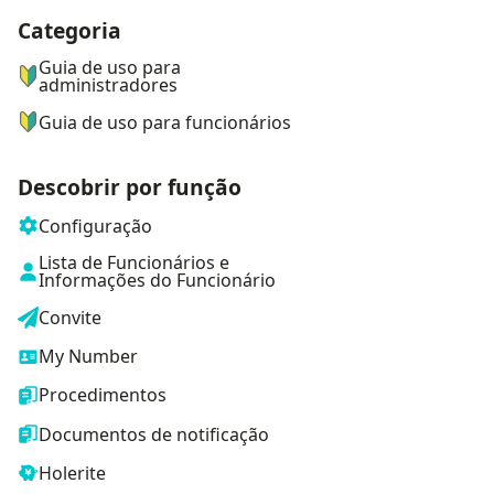
Categoria
ナビゲーションメニュー
Guia de uso para
administradores
Guia de uso para funcionários
Descobrir por função
Configuração
Lista de Funcionários e
Informações do Funcionário
Convite
My Number
Procedimentos
Documentos de notificação
Holerite