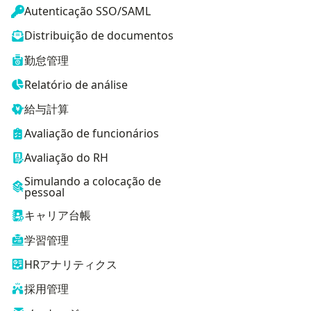
Autenticação SSO/SAML
Distribuição de documentos
勤怠管理
Relatório de análise
給与計算
Avaliação de funcionários
Avaliação do RH
Simulando a colocação de
pessoal
キャリア台帳
学習管理
HRアナリティクス
採用管理