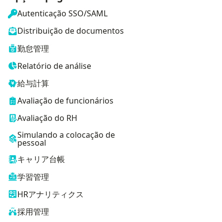
Autenticação SSO/SAML
Distribuição de documentos
勤怠管理
Relatório de análise
給与計算
Avaliação de funcionários
Avaliação do RH
Simulando a colocação de
pessoal
キャリア台帳
学習管理
HRアナリティクス
採用管理