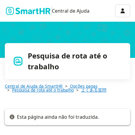
Q. 通勤経路を従業員に申請してもらう際に、管理者側で目的地を
Menu 
Central de Ajuda
Pesquisa de rota até o
trabalho
Central de Ajuda da SmartHR
Opções pagas
Pesquisa de rota até o trabalho
よくある質問
Esta página ainda não foi traduzida.