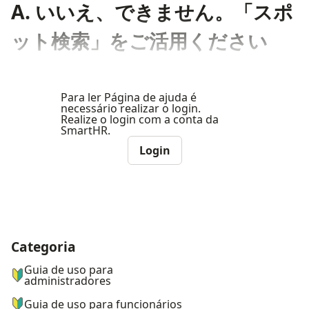
A. いいえ、できません。「スポ
ット検索」をご活用ください
Para ler Página de ajuda é
necessário realizar o login.
Realize o login com a conta da
SmartHR.
Login
Categoria
ナビゲーションメニュー
Guia de uso para
administradores
Guia de uso para funcionários