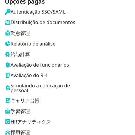
Opções pagas
Autenticação SSO/SAML
Distribuição de documentos
勤怠管理
Relatório de análise
給与計算
Avaliação de funcionários
Avaliação do RH
Simulando a colocação de
pessoal
キャリア台帳
学習管理
HRアナリティクス
採用管理