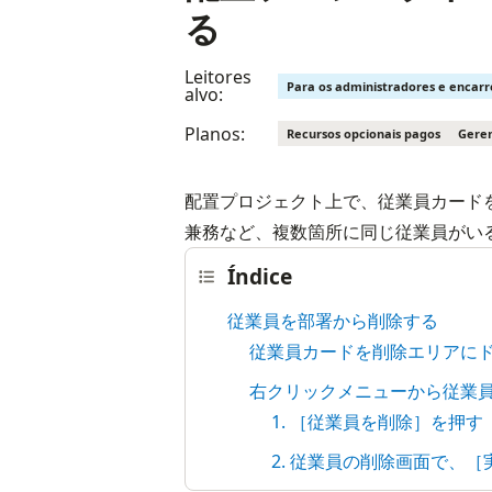
る
Leitores
Para os administradores e encar
alvo:
Planos:
Recursos opcionais pagos
Geren
配置プロジェクト上で、従業員カードを
兼務など、複数箇所に同じ従業員がい
Índice
従業員を部署から削除する
従業員カードを削除エリアに
右クリックメニューから従業
1. ［従業員を削除］を押す
2. 従業員の削除画面で、