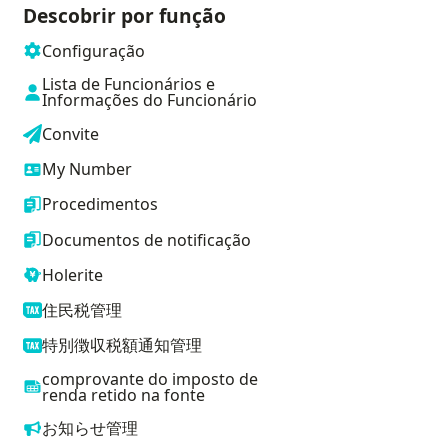
Descobrir por função
Configuração
Lista de Funcionários e
Informações do Funcionário
Convite
My Number
Procedimentos
Documentos de notificação
Holerite
住民税管理
特別徴収税額通知管理
comprovante do imposto de
renda retido na fonte
お知らせ管理