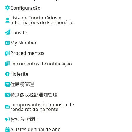
Configuração
Lista de Funcionários e
Informações do Funcionário
Convite
My Number
Procedimentos
Documentos de notificação
Holerite
住民税管理
特別徴収税額通知管理
comprovante do imposto de
renda retido na fonte
お知らせ管理
Ajustes de final de ano