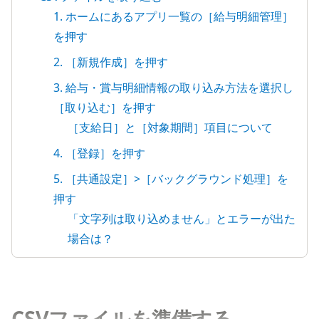
1. ホームにあるアプリ一覧の［給与明細管理］
を押す
2. ［新規作成］を押す
3. 給与・賞与明細情報の取り込み方法を選択し
［取り込む］を押す
［支給日］と［対象期間］項目について
4. ［登録］を押す
5. ［共通設定］>［バックグラウンド処理］を
押す
「文字列は取り込めません」とエラーが出た
場合は？
CSVファイルを準備する