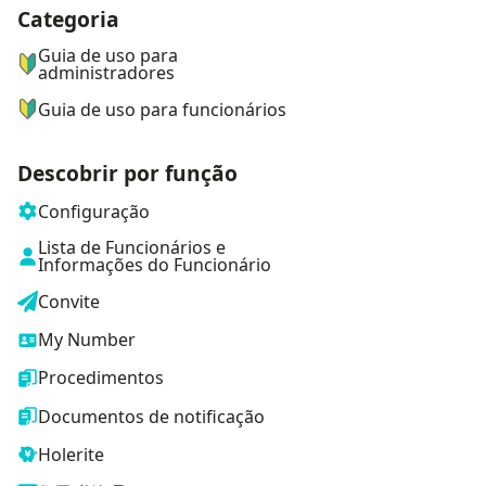
Categoria
ナビゲーションメニュー
Guia de uso para
administradores
Guia de uso para funcionários
Descobrir por função
Configuração
Lista de Funcionários e
Informações do Funcionário
Convite
My Number
Procedimentos
Documentos de notificação
Holerite