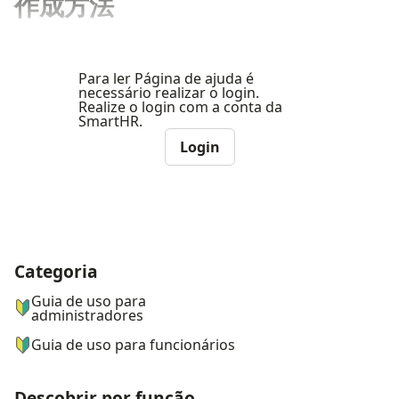
作成方法
Para ler Página de ajuda é
necessário realizar o login.
Realize o login com a conta da
SmartHR.
Login
Categoria
ナビゲーションメニュー
Guia de uso para
administradores
Guia de uso para funcionários
Descobrir por função