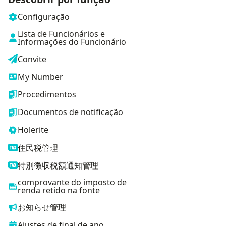
Configuração
Lista de Funcionários e
Informações do Funcionário
Convite
My Number
Procedimentos
Documentos de notificação
Holerite
住民税管理
特別徴収税額通知管理
comprovante do imposto de
renda retido na fonte
お知らせ管理
Ajustes de final de ano