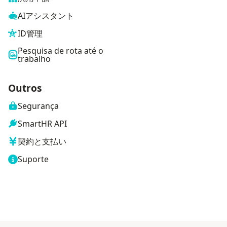
AIアシスタント
ID管理
Pesquisa de rota até o
trabalho
Outros
Segurança
SmartHR API
契約と支払い
Suporte