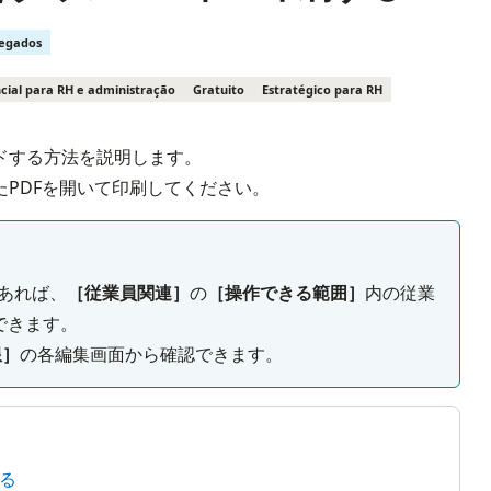
regados
cial para RH e administração
Gratuito
Estratégico para RH
ドする方法を説明します。
PDFを開いて印刷してください。
があれば、
［従業員関連］
の
［操作できる範囲］
内の従業
できます。
限］
の各編集画面から確認できます。
る