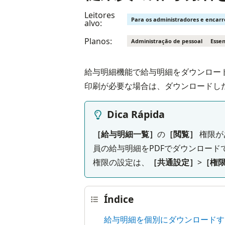
Leitores
Para os administradores e encar
alvo:
Planos:
Administração de pessoal
Essen
給与明細機能で給与明細をダウンロー
印刷が必要な場合は、ダウンロードした
Dica Rápida
［給与明細一覧］
の
［閲覧］
 権限
員の給与明細をPDFでダウンロード
権限の設定は、
［共通設定］
>
［権
Índice
給与明細を個別にダウンロードす