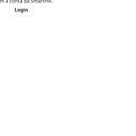
com a conta da SmartHR.
Login