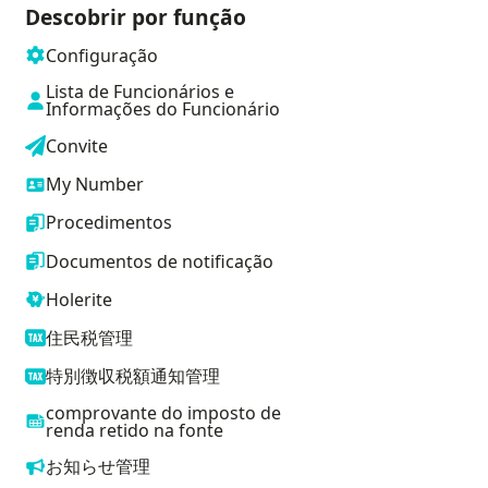
Descobrir por função
Configuração
Lista de Funcionários e
Informações do Funcionário
Convite
My Number
Procedimentos
Documentos de notificação
Holerite
住民税管理
特別徴収税額通知管理
comprovante do imposto de
renda retido na fonte
お知らせ管理