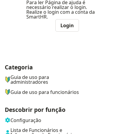
Para ler Página de ajuda é
necessário realizar o login.
Realize o login com a conta da
SmartHR.
Login
Categoria
ナビゲーションメニュー
Guia de uso para
administradores
Guia de uso para funcionários
Descobrir por função
Configuração
Lista de Funcionários e