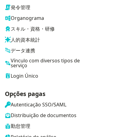
発令管理
Organograma
スキル・資格・研修
人的資本統計
データ連携
Vínculo com diversos tipos de
serviço
Login Único
Opções pagas
Autenticação SSO/SAML
Distribuição de documentos
勤怠管理
Relatório de análise