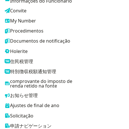
Informações do Funcionário
Convite
My Number
Procedimentos
Documentos de notificação
Holerite
住民税管理
特別徴収税額通知管理
comprovante do imposto de
renda retido na fonte
お知らせ管理
Ajustes de final de ano
Solicitação
申請ナビゲーション