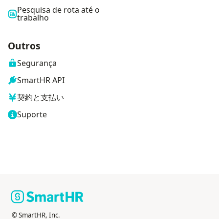
Pesquisa de rota até o
trabalho
Outros
Segurança
SmartHR API
契約と支払い
Suporte
© SmartHR, Inc.