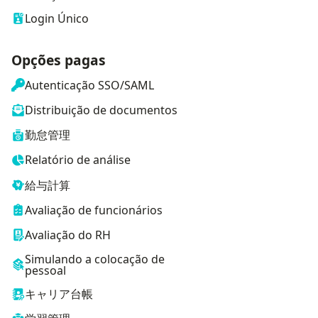
Login Único
Opções pagas
Autenticação SSO/SAML
Distribuição de documentos
勤怠管理
Relatório de análise
給与計算
Avaliação de funcionários
Avaliação do RH
Simulando a colocação de
pessoal
キャリア台帳