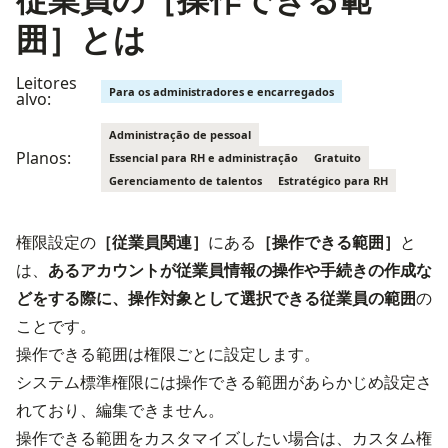
囲］とは
Leitores
Para os administradores e encarregados
alvo:
Administração de pessoal
Planos:
Essencial para RH e administração
Gratuito
Gerenciamento de talentos
Estratégico para RH
権限設定の
［従業員関連］
にある
［操作できる範囲］
と
は、
あるアカウントが従業員情報の操作や手続きの作成な
どをする際に、操作対象として選択できる従業員の範囲
の
ことです。
操作できる範囲は権限ごとに設定します。

システム標準権限には操作できる範囲があらかじめ設定さ
れており、編集できません。

操作できる範囲をカスタマイズしたい場合は、カスタム権