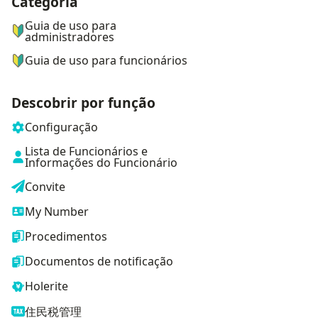
Categoria
ナビゲーションメニュー
Guia de uso para
administradores
Guia de uso para funcionários
Descobrir por função
Configuração
Lista de Funcionários e
Informações do Funcionário
Convite
My Number
Procedimentos
Documentos de notificação
Holerite
住民税管理