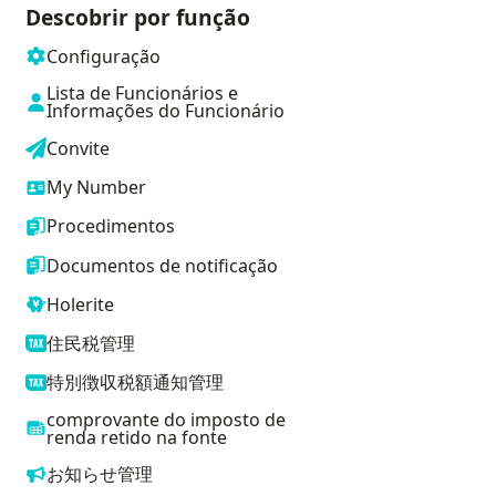
Descobrir por função
Configuração
Lista de Funcionários e
Informações do Funcionário
Convite
My Number
Procedimentos
Documentos de notificação
Holerite
住民税管理
特別徴収税額通知管理
comprovante do imposto de
renda retido na fonte
お知らせ管理