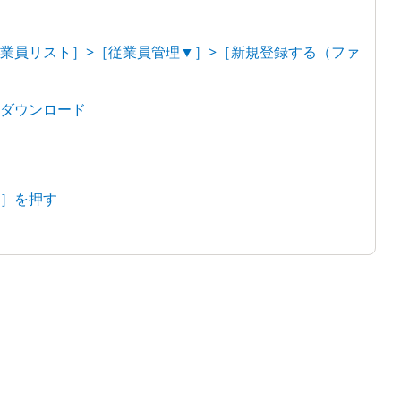
従業員リスト］>［従業員管理▼］>［新規登録する（ファ
をダウンロード
み］を押す