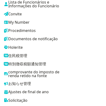
Lista de Funcionários e
Informações do Funcionário
Convite
My Number
Procedimentos
Documentos de notificação
Holerite
住民税管理
特別徴収税額通知管理
comprovante do imposto de
renda retido na fonte
お知らせ管理
Ajustes de final de ano
Solicitação