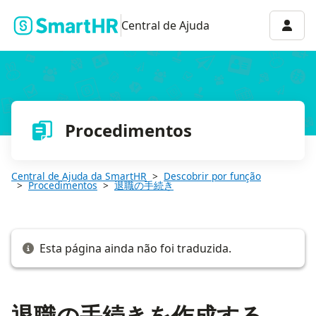
退職の手続きを作成する
Menu 
Central de Ajuda
Procedimentos
Central de Ajuda da SmartHR
Descobrir por função
Procedimentos
退職の手続き
Esta página ainda não foi traduzida.
退職の手続きを作成する