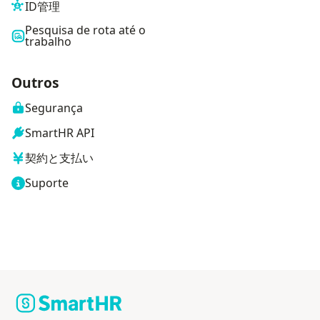
ID管理
Pesquisa de rota até o
trabalho
Outros
Segurança
SmartHR API
契約と支払い
Suporte