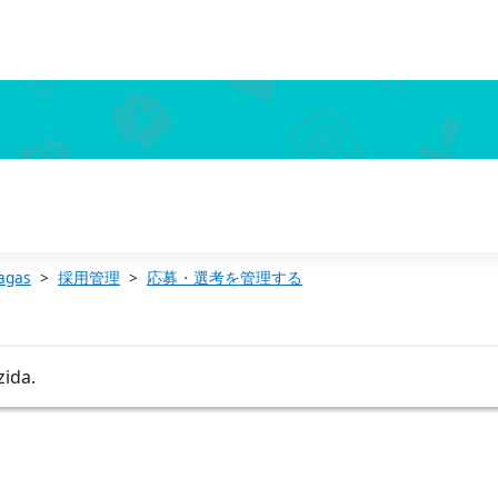
agas
採用管理
応募・選考を管理する
zida.