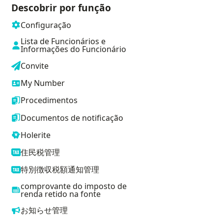
Descobrir por função
Configuração
Lista de Funcionários e
Informações do Funcionário
Convite
My Number
Procedimentos
Documentos de notificação
Holerite
住民税管理
特別徴収税額通知管理
comprovante do imposto de
renda retido na fonte
お知らせ管理