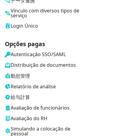
データ連携
Vínculo com diversos tipos de
serviço
Login Único
Opções pagas
Autenticação SSO/SAML
Distribuição de documentos
勤怠管理
Relatório de análise
給与計算
Avaliação de funcionários
Avaliação do RH
Simulando a colocação de
pessoal