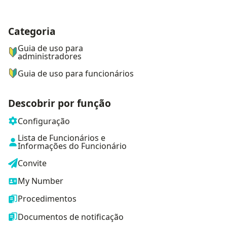
Categoria
ナビゲーションメニュー
Guia de uso para
administradores
Guia de uso para funcionários
Descobrir por função
Configuração
Lista de Funcionários e
Informações do Funcionário
Convite
My Number
Procedimentos
Documentos de notificação