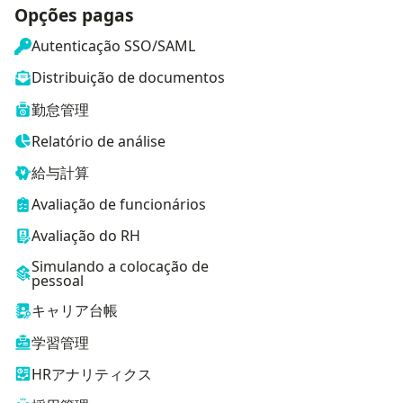
Opções pagas
Autenticação SSO/SAML
Distribuição de documentos
勤怠管理
Relatório de análise
給与計算
Avaliação de funcionários
Avaliação do RH
Simulando a colocação de
pessoal
キャリア台帳
学習管理
HRアナリティクス