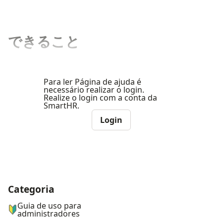
できること
Para ler Página de ajuda é
necessário realizar o login.
Realize o login com a conta da
SmartHR.
Login
Categoria
ナビゲーションメニュー
Guia de uso para
administradores