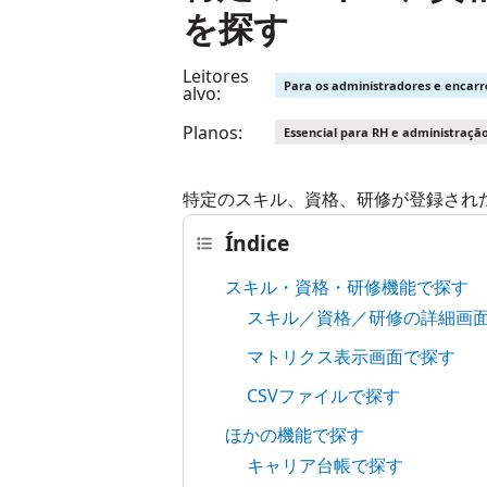
を探す
Leitores
Para os administradores e encar
alvo:
Planos:
Essencial para RH e administraçã
特定のスキル、資格、研修が登録され
Índice
スキル・資格・研修機能で探す
スキル／資格／研修の詳細画
マトリクス表示画面で探す
CSVファイルで探す
ほかの機能で探す
キャリア台帳で探す