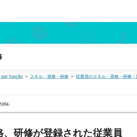
修
 por função
スキル・資格・研修
従業員のスキル・資格・研修・
zida.
格、研修が登録された従業員