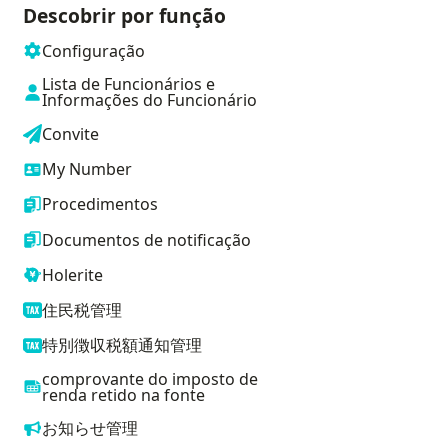
Descobrir por função
Configuração
Lista de Funcionários e
Informações do Funcionário
Convite
My Number
Procedimentos
Documentos de notificação
Holerite
住民税管理
特別徴収税額通知管理
comprovante do imposto de
renda retido na fonte
お知らせ管理