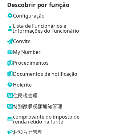
Descobrir por função
Configuração
Lista de Funcionários e
Informações do Funcionário
Convite
My Number
Procedimentos
Documentos de notificação
Holerite
住民税管理
特別徴収税額通知管理
comprovante do imposto de
renda retido na fonte
お知らせ管理