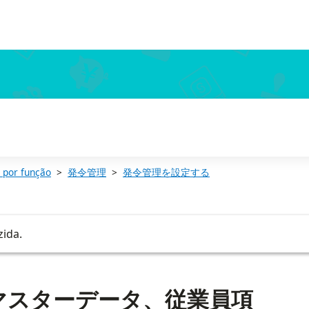
する
 por função
発令管理
発令管理を設定する
zida.
マスターデータ、従業員項