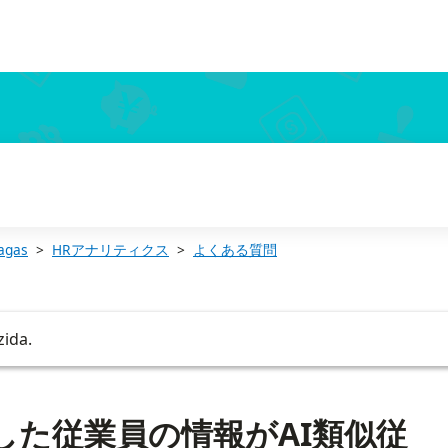
れない
agas
HRアナリティクス
よくある質問
zida.
新した従業員の情報がAI類似従