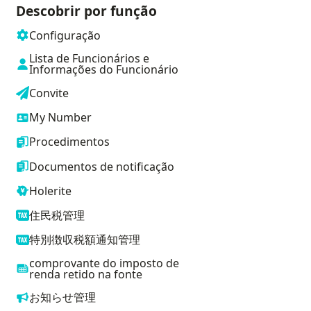
Descobrir por função
Configuração
Lista de Funcionários e
Informações do Funcionário
Convite
My Number
Procedimentos
Documentos de notificação
Holerite
住民税管理
特別徴収税額通知管理
comprovante do imposto de
renda retido na fonte
お知らせ管理