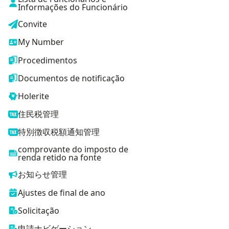
Informações do Funcionário
Convite
My Number
Procedimentos
Documentos de notificação
Holerite
住民税管理
特別徴収税額通知管理
comprovante do imposto de
renda retido na fonte
お知らせ管理
Ajustes de final de ano
Solicitação
申請ナビゲーション