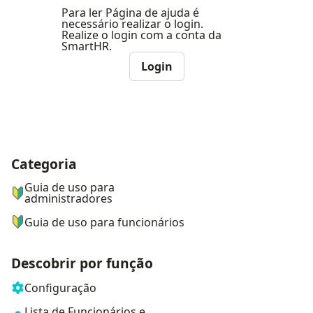
Para ler Página de ajuda é
necessário realizar o login.
Realize o login com a conta da
SmartHR.
Login
Categoria
ナビゲーションメニュー
Guia de uso para
administradores
Guia de uso para funcionários
Descobrir por função
Configuração
Lista de Funcionários e