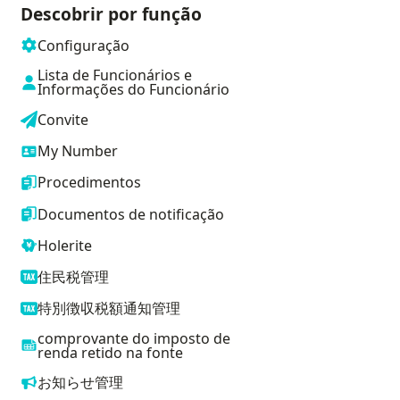
Descobrir por função
Configuração
Lista de Funcionários e
Informações do Funcionário
Convite
My Number
Procedimentos
Documentos de notificação
Holerite
住民税管理
特別徴収税額通知管理
comprovante do imposto de
renda retido na fonte
お知らせ管理