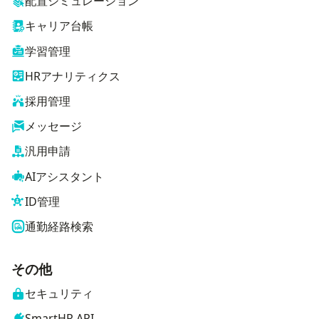
配置シミュレーション
キャリア台帳
学習管理
HRアナリティクス
採用管理
メッセージ
汎用申請
AIアシスタント
ID管理
通勤経路検索
その他
セキュリティ
SmartHR API