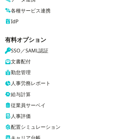
各種サービス連携
IdP
有料オプション
SSO／SAML認証
文書配付
勤怠管理
人事労務レポート
給与計算
従業員サーベイ
人事評価
配置シミュレーション
キャリア台帳