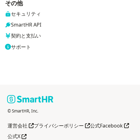
その他
セキュリティ
SmartHR API
契約と支払い
サポート
© SmartHR, Inc.
別タブで開く
別タブで開く
別タブ
運営会社
プライバシーポリシー
公式Facebook
別タブで開く
公式X