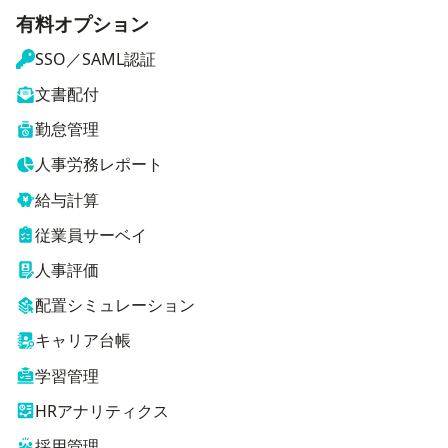
有料オプション
SSO／SAML認証
文書配付
勤怠管理
人事労務レポート
給与計算
従業員サーベイ
人事評価
配置シミュレーション
キャリア台帳
学習管理
HRアナリティクス
採用管理